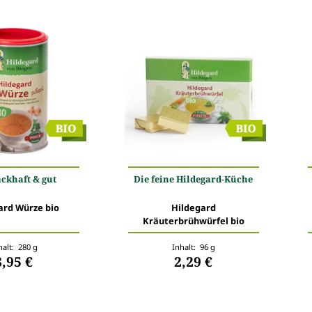
ckhaft & gut
Die feine Hildegard-Küche
ard Würze bio
Hildegard
Kräuterbrühwürfel bio
halt: 280 g
Inhalt: 96 g
8,95 €
2,29 €