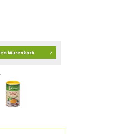
den
Warenkorb
: