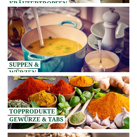
KRÄUTERTROPFEN
SUPPEN &
WÜRZEN
TOPPRODUKTE
GEWÜRZE & TABS