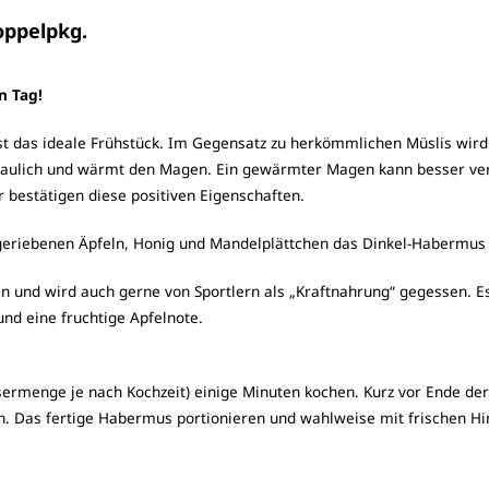
oppelpkg.
n Tag!
ist das ideale Frühstück. Im Gegensatz zu herkömmlichen Müslis wi
rdaulich und wärmt den Magen. Ein gewärmter Magen kann besser ve
 bestätigen diese positiven Eigenschaften.
h geriebenen Äpfeln, Honig und Mandelplättchen das Dinkel-Habermus 
en und wird auch gerne von Sportlern als „Kraftnahrung“ gegessen. E
und eine fruchtige Apfelnote.
rmenge je nach Kochzeit) einige Minuten kochen. Kurz vor Ende der 
. Das fertige Habermus portionieren und wahlweise mit frischen H