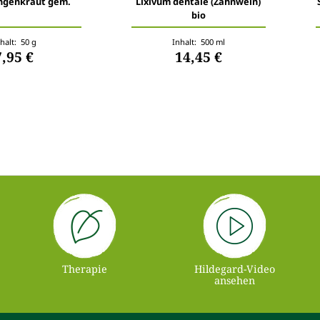
ngenkraut gem.
Lixivum dentale (Zahnwein)
bio
halt: 50 g
Inhalt: 500 ml
7,95 €
14,45 €
Therapie
Hildegard-Video
ansehen