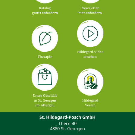
Katalog
Newsletter
gratis anfordern
hier anfordern
Hildegard-Video
Therapie
ansehen
Unser Geschäft
in St. Georgen
Hildegard
im Attergau
Verein
St. Hildegard-Posch GmbH
Thern 40
4880 St. Georgen