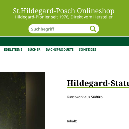
St.Hildegard-Posch Onlineshop
Hildegard-Pionier seit 1976, Direkt vom Hersteller
EDELSTEINE
BÜCHER
DACHSPRODUKTE
SONSTIGES
Hildegard-Stat
Kunstwerk aus Südtirol
Inhalt: