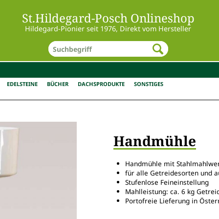
St.Hildegard-Posch Onlineshop
Hildegard-Pionier seit 1976, Direkt vom Hersteller
EDELSTEINE
BÜCHER
DACHSPRODUKTE
SONSTIGES
Handmühle
Handmühle mit Stahlmahlwe
für alle Getreidesorten und a
Stufenlose Feineinstellung
Mahlleistung: ca. 6 kg Getre
Portofreie Lieferung in Öste