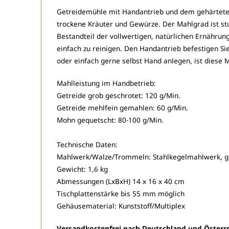
Getreidemühle mit Handantrieb und dem gehärteten
trockene Kräuter und Gewürze. Der Mahlgrad ist stuf
Bestandteil der vollwertigen, natürlichen Ernährun
einfach zu reinigen. Den Handantrieb befestigen Si
oder einfach gerne selbst Hand anlegen, ist diese
Mahlleistung im Handbetrieb:
Getreide grob geschrotet: 120 g/Min.
Getreide mehlfein gemahlen: 60 g/Min.
Mohn gequetscht: 80-100 g/Min.
Technische Daten:
Mahlwerk/Walze/Trommeln: Stahlkegelmahlwerk, g
Gewicht: 1,6 kg
Abmessungen (LxBxH) 14 x 16 x 40 cm
Tischplattenstärke bis 55 mm möglich
Gehäusematerial: Kunststoff/Multiplex
Versandkostenfrei nach Deutschland und Österre