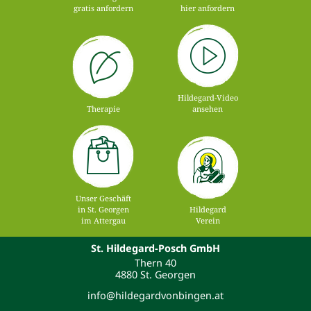
gratis anfordern
hier anfordern
Hildegard-Video
Therapie
ansehen
Unser Geschäft
in St. Georgen
Hildegard
im Attergau
Verein
St. Hildegard-Posch GmbH
Thern 40
4880 St. Georgen
info@hildegardvonbingen.at