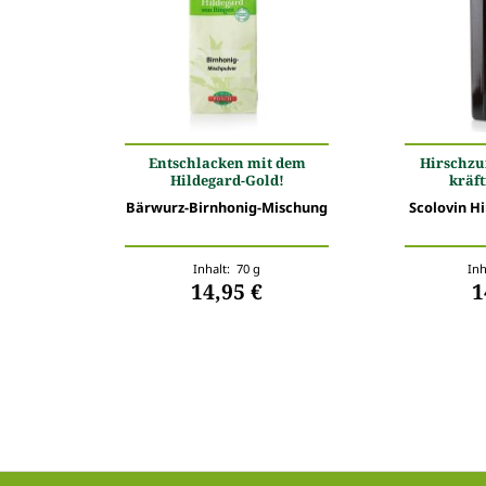
Entschlacken mit dem
Hirschzu
Hildegard-Gold!
kräft
Bärwurz-Birnhonig-Mischung
Scolovin H
Inhalt: 70 g
Inh
14,95 €
1