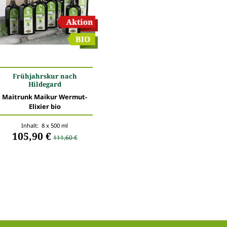
Frühjahrskur nach
Hildegard
Maitrunk Maikur Wermut-
Elixier bio
Inhalt: 8 x 500 ml
105,90 €
111,60 €