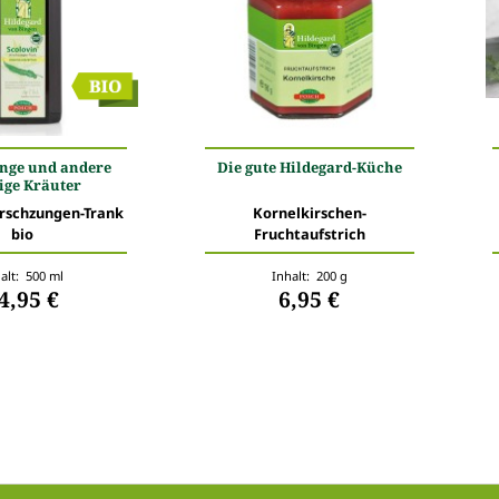
nge und andere
Die gute Hildegard-Küche
ige Kräuter
irschzungen-Trank
Kornelkirschen-
bio
Fruchtaufstrich
alt: 500 ml
Inhalt: 200 g
4,95 €
6,95 €