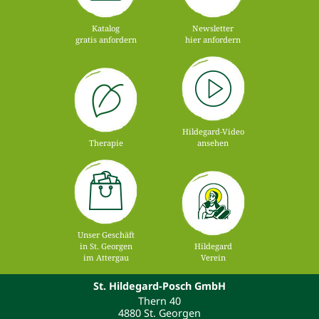
Katalog
Newsletter
gratis anfordern
hier anfordern
Hildegard-Video
Therapie
ansehen
Unser Geschäft
in St. Georgen
Hildegard
im Attergau
Verein
St. Hildegard-Posch GmbH
Thern 40
4880 St. Georgen