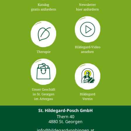
Katalog
Newsletter
gratis anfordern
hier anfordern
Hildegard-Video
Therapie
ansehen
Unser Geschäft
in St. Georgen
Hildegard
im Attergau
Verein
St. Hildegard-Posch GmbH
Thern 40
4880 St. Georgen
info@hildegardvonbingen.at