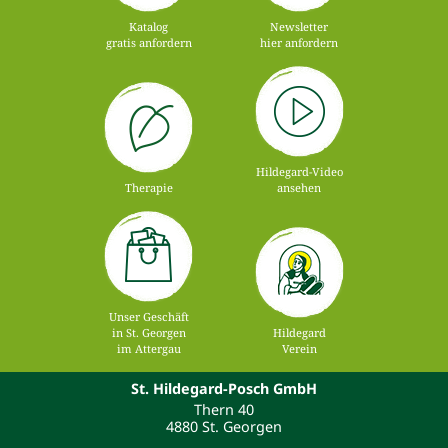
Katalog
Newsletter
gratis anfordern
hier anfordern
Hildegard-Video
Therapie
ansehen
Unser Geschäft
in St. Georgen
Hildegard
im Attergau
Verein
St. Hildegard-Posch GmbH
Thern 40
4880 St. Georgen