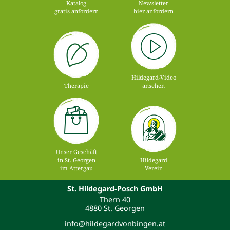
Katalog
Newsletter
gratis anfordern
hier anfordern
Hildegard-Video
Therapie
ansehen
Unser Geschäft
in St. Georgen
Hildegard
im Attergau
Verein
St. Hildegard-Posch GmbH
Thern 40
4880 St. Georgen
info@hildegardvonbingen.at